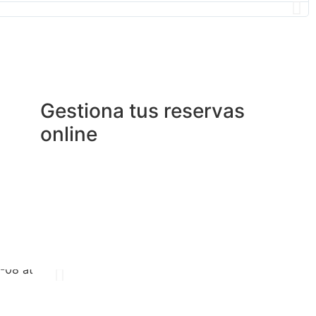
L
t
Gestiona tus reservas
online